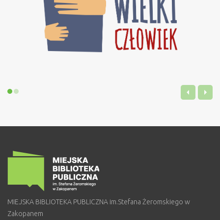
MIEJSKA BIBLIOTEKA PUBLICZNA im.Stefana Żeromskiego w
Zakopanem