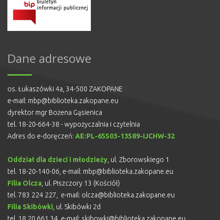
Dane adresowe
os. Łukaszówki 4a, 34-500 ZAKOPANE
e-mail:
mbp@biblioteka.zakopane.eu
dyrektor mgr Bożena Gąsienica
tel. 18-20-664-38 - wypożyczalnia i czytelnia
Adres do e-doręczeń:
AE:PL-65503-13589-IJCHW-32
Oddział dla dzieci i młodzieży
, ul. Zborowskiego 1
tel. 18-20-140-06, e-mail:
mbp@biblioteka.zakopane.eu
Filia Olcza
, ul. Piszczory 13 (Kościół)
tel. 783 224 227, e-mail:
olcza@biblioteka.zakopane.eu
Filia Skibówki
, ul. Skibówki 2d
tel. 18 20 661 34, e-mail:
skibowki@biblioteka.zakopane.eu