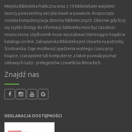
Miejska Biblioteka Publiczna wraz z 14 bibliotekami wiejskimi
tworzy powszechną sieć placówek w powiecie. Rozpoczęta
została komputeryzacja zbiorów bibliotecznych. Obecnie gdy liczy
się szybki dostęp do informacji, biblioteka musi być zasobna i
nowoczesna. Użytkownik może wyszukiwać interesujące książki w
katalogu on-line. Zakopiańska Biblioteka jest otwarta na potrzeby
Środowiska. Daje możliwość spędzenia wolnego czasu przy
książce, czasopiśmie lub komputerze, a także pozwala poznać
ciekawych ludzi - prelegentów czwartków literackich.
Znajdź nas
DEKLARACJA DOSTĘPNOŚCI