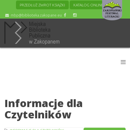
PRZEDŁUŻ ZWROT KSIĄŻKI
KATALOG ONLINE
mbp@biblioteka.zakopane.eu
Informacje dla
Czytelników