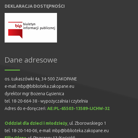
DEKLARACJA DOSTĘPNOŚCI
Dane adresowe
os. Łukaszówki 4a, 34-500 ZAKOPANE
e-mail:
mbp@biblioteka.zakopane.eu
dyrektor mgr Bożena Gąsienica
tel. 18-20-664-38 - wypożyczalnia i czytelnia
Adres do e-doręczeń:
AE:PL-65503-13589-IJCHW-32
Oddział dla dzieci i młodzieży
, ul. Zborowskiego 1
tel. 18-20-140-06, e-mail:
mbp@biblioteka.zakopane.eu
Filia Olcza
, ul. Piszczory 13 (Kościół)