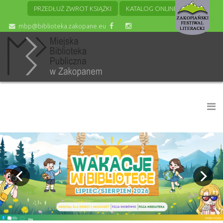
PRZEDŁUŻ ZWROT KSIĄŻKI
KATALOG ONLINE
mbp@biblioteka.zakopane.eu