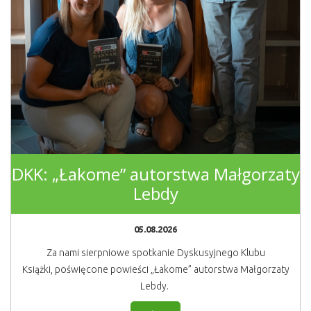
DKK: „Łakome” autorstwa Małgorzaty
Lebdy
05.08.2026
Za nami sierpniowe spotkanie Dyskusyjnego Klubu
Książki, poświęcone powieści „Łakome” autorstwa Małgorzaty
Lebdy.