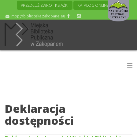
PRZEDŁUŻ ZWROT KSIĄŻKI
KATALOG ONLINE
mbp@biblioteka.zakopane.eu
Deklaracja
dostępności