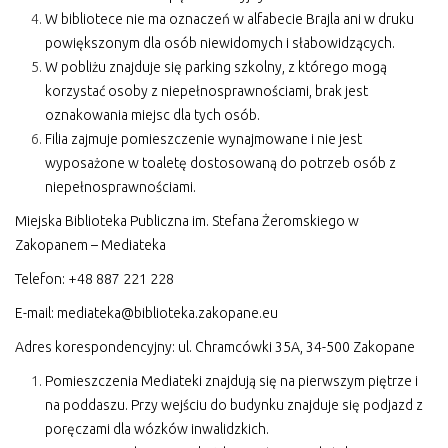
W bibliotece nie ma oznaczeń w alfabecie Brajla ani w druku
powiększonym dla osób niewidomych i słabowidzących.
W pobliżu znajduje się parking szkolny, z którego mogą
korzystać osoby z niepełnosprawnościami, brak jest
oznakowania miejsc dla tych osób.
Filia zajmuje pomieszczenie wynajmowane i nie jest
wyposażone w toaletę dostosowaną do potrzeb osób z
niepełnosprawnościami.
Miejska Biblioteka Publiczna im. Stefana Żeromskiego w
Zakopanem – Mediateka
Telefon: +48 887 221 228
E-mail:
mediateka@biblioteka.zakopane.eu
Adres korespondencyjny: ul. Chramcówki 35A, 34-500 Zakopane
Pomieszczenia Mediateki znajdują się na pierwszym piętrze i
na poddaszu. Przy wejściu do budynku znajduje się podjazd z
poręczami dla wózków inwalidzkich.