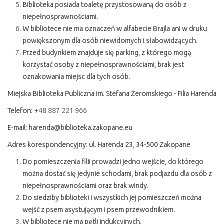
Biblioteka posiada toaletę przystosowaną do osób z
niepełnosprawnościami.
W bibliotece nie ma oznaczeń w alfabecie Brajla ani w druku
powiększonym dla osób niewidomych i słabowidzących.
Przed budynkiem znajduje się parking, z którego mogą
korzystać osoby z niepełnosprawnościami, brak jest
oznakowania miejsc dla tych osób.
Miejska Biblioteka Publiczna im. Stefana Żeromskiego - Filia Harenda
Telefon: +
48 887 221 966
E-mail:
harenda@biblioteka.zakopane.eu
Adres korespondencyjny: ul. Harenda 23, 34-500 Zakopane
Do pomieszczenia filii prowadzi jedno wejście, do którego
można dostać się jedynie schodami, brak podjazdu dla osób z
niepełnosprawnościami oraz brak windy.
Do siedziby biblioteki i wszystkich jej pomieszczeń można
wejść z psem asystującym i psem przewodnikiem.
W bibliotece nie ma pętli indukcyjnych.