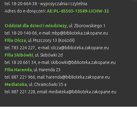
tel. 18-20-664-38 - wypożyczalnia i czytelnia
Adres do e-doręczeń:
AE:PL-65503-13589-IJCHW-32
Oddział dla dzieci i młodzieży
, ul. Zborowskiego 1
tel. 18-20-140-06, e-mail:
mbp@biblioteka.zakopane.eu
Filia Olcza
, ul. Piszczory 13 (Kościół)
tel. 783 224 227, e-mail:
olcza@biblioteka.zakopane.eu
Filia Skibówki
, ul. Skibówki 2d
tel. 18 20 661 34, e-mail:
skibowki@biblioteka.zakopane.eu
Filia Harenda
,
ul. Harenda 23
tel. 887 221 966, mail:
harenda@biblioteka.zakopane.eu
Mediateka
,
ul. Chramcówki 35 a
tel. 887 221 228, email:
mediateka@biblioteka.zakopane.eu
© 2023 Miejska Biblioteka Publiczna w Zakopanem.
Designed & Developed by
GambIT