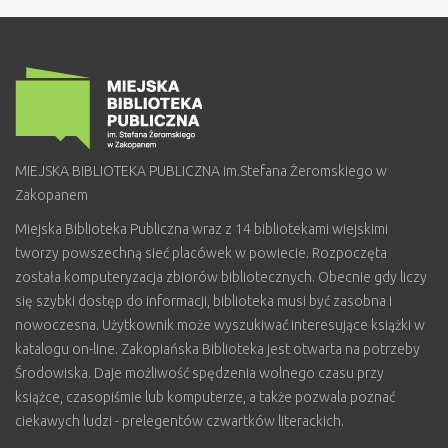
MIEJSKA BIBLIOTEKA PUBLICZNA im.Stefana Żeromskiego w
Zakopanem
Miejska Biblioteka Publiczna wraz z 14 bibliotekami wiejskimi
tworzy powszechną sieć placówek w powiecie. Rozpoczęta
została komputeryzacja zbiorów bibliotecznych. Obecnie gdy liczy
się szybki dostęp do informacji, biblioteka musi być zasobna i
nowoczesna. Użytkownik może wyszukiwać interesujące książki w
katalogu on-line. Zakopiańska Biblioteka jest otwarta na potrzeby
Środowiska. Daje możliwość spędzenia wolnego czasu przy
książce, czasopiśmie lub komputerze, a także pozwala poznać
ciekawych ludzi - prelegentów czwartków literackich.