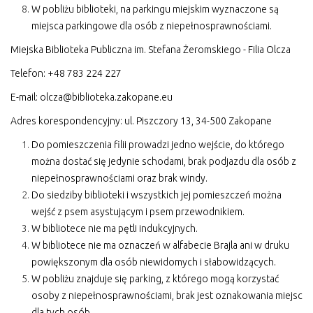
W pobliżu biblioteki, na parkingu miejskim wyznaczone są
miejsca parkingowe dla osób z niepełnosprawnościami.
Miejska Biblioteka Publiczna im. Stefana Żeromskiego - Filia Olcza
Telefon: +48 783 224 227
E-mail:
olcza@biblioteka.zakopane.eu
Adres korespondencyjny: ul. Piszczory 13, 34-500 Zakopane
Do pomieszczenia filii prowadzi jedno wejście, do którego
można dostać się jedynie schodami, brak podjazdu dla osób z
niepełnosprawnościami oraz brak windy.
Do siedziby biblioteki i wszystkich jej pomieszczeń można
wejść z psem asystującym i psem przewodnikiem.
W bibliotece nie ma pętli indukcyjnych.
W bibliotece nie ma oznaczeń w alfabecie Brajla ani w druku
powiększonym dla osób niewidomych i słabowidzących.
W pobliżu znajduje się parking, z którego mogą korzystać
osoby
z niepełnosprawnościami, brak jest oznakowania miejsc
dla tych osób.