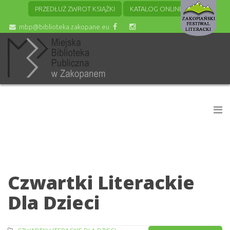
PRZEDŁUŻ ZWROT KSIĄŻKI
KATALOG ONLINE
mbp@biblioteka.zakopane.eu
Czwartki Literackie
Dla Dzieci