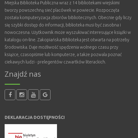
Miejska Biblioteka Publiczna wraz z 14 bibliotekami wiejskimi
tworzy powszechną sieć placówek w powiecie. Rozpoczęta
została komputeryzacja zbiorów bibliotecznych. Obecnie gdy liczy
się szybki dostęp do informacji, biblioteka musi być zasobna i
nowoczesna. Użytkownik może wyszukiwać interesujące książki w
katalogu on-line. Zakopiańska Biblioteka jest otwarta na potrzeby
Środowiska. Daje możliwość spędzenia wolnego czasu przy
książce, czasopiśmie lub komputerze, a także pozwala poznać
ciekawych ludzi - prelegentów czwartków literackich.
Znajdź nas
DEKLARACJA DOSTĘPNOŚCI