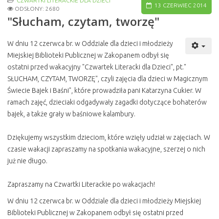
CZWARTKI LITERACKIE DLA DZIECI
13 CZERWIEC 2014
ODSŁONY: 2680
"Słucham, czytam, tworzę"
W dniu 12 czerwca br. w Oddziale dla dzieci i młodzieży
Miejskiej Biblioteki Publicznej w Zakopanem odbył się
ostatni przed wakacyjny "Czwartek Literacki dla Dzieci", pt."
SŁUCHAM, CZYTAM, TWORZĘ", czyli zajęcia dla dzieci w Magicznym
Świecie Bajek i Baśni", które prowadziła pani Katarzyna Cukier. W
ramach zajęć, dzieciaki odgadywały zagadki dotyczące bohaterów
bajek, a także grały w baśniowe kalambury.
Dziękujemy wszystkim dzieciom, które wzięły udział w zajęciach. W
czasie wakacji zapraszamy na spotkania wakacyjne, szerzej o nich
już nie długo.
Zapraszamy na Czwartki Literackie po wakacjach!
W dniu 12 czerwca br. w Oddziale dla dzieci i młodzieży Miejskiej
Biblioteki Publicznej w Zakopanem odbył się ostatni przed