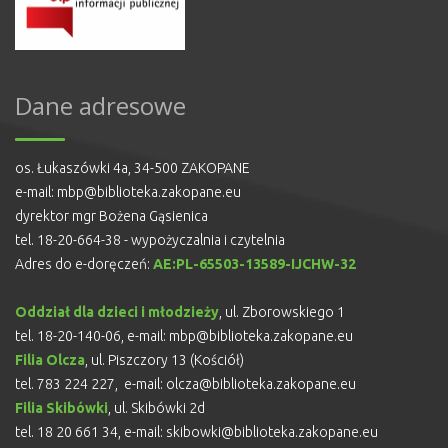
Dane adresowe
os. Łukaszówki 4a, 34-500 ZAKOPANE
e-mail:
mbp@biblioteka.zakopane.eu
dyrektor mgr Bożena Gąsienica
tel. 18-20-664-38 - wypożyczalnia i czytelnia
Adres do e-doręczeń:
AE:PL-65503-13589-IJCHW-32
Oddział dla dzieci i młodzieży
, ul. Zborowskiego 1
tel. 18-20-140-06, e-mail:
mbp@biblioteka.zakopane.eu
Filia Olcza
, ul. Piszczory 13 (Kościół)
tel. 783 224 227, e-mail:
olcza@biblioteka.zakopane.eu
Filia Skibówki
, ul. Skibówki 2d
tel. 18 20 661 34, e-mail:
skibowki@biblioteka.zakopane.eu